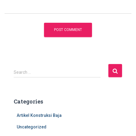
S
Search …
e
a
r
c
Categories
h
f
Artikel Konstruksi Baja
o
r
Uncategorized
: