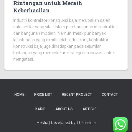
Rintangan untuk Meraih
Keberhasilan
Industri kontraktor konstruksi baja merupakan salah
satu sektor yang vital dalam pembangunan infrastruktur
dan bangunan modern. Namun, meskipun banyak
keuntungan yang dimiliki oleh industri ini, kontraktor
konstruksi baja juga dihadapkan pada sejumlah
tantangan yang memerlukan strategi dan inovasi untuk
mengatasi.
HOME
PRICE LIST
RECENT PROJECT
CONTACT
KARIR
ABOUT US
ARTICLE
Hestia | Developed by
ThemeIsle