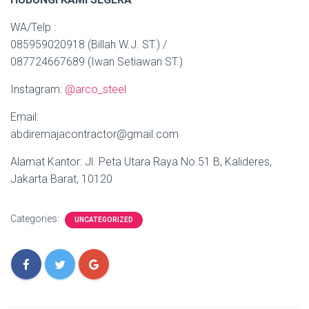
WA/Telp :
085959020918 (Billah W.J. ST.) /
087724667689 (Iwan Setiawan ST.)
Instagram:
@arco_steel
Email:
abdiremajacontractor@gmail.com
Alamat Kantor: Jl. Peta Utara Raya No.51 B, Kalideres,
Jakarta Barat, 10120
Categories:
UNCATEGORIZED