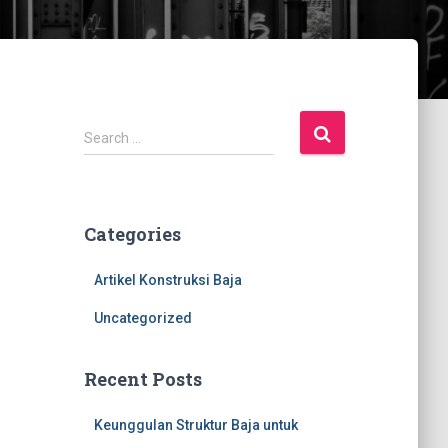
S
Search …
e
a
r
c
Categories
h
f
Artikel Konstruksi Baja
o
r
Uncategorized
:
Recent Posts
Keunggulan Struktur Baja untuk