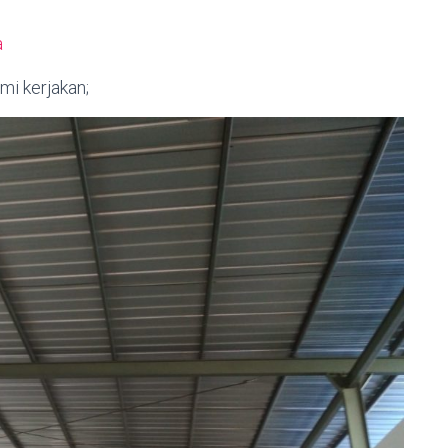
a
mi kerjakan;