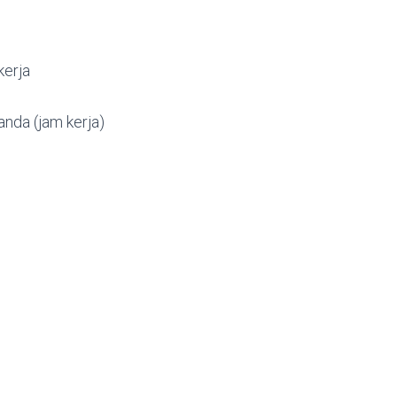
erja
nda (jam kerja)