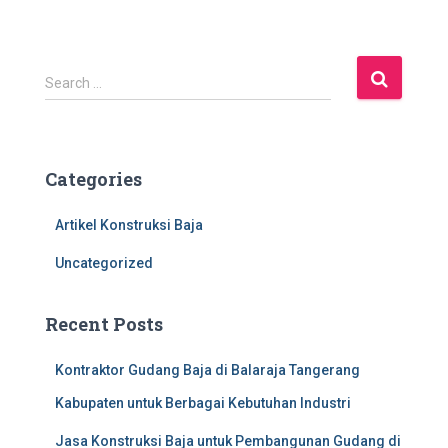
S
Search …
e
a
r
c
Categories
h
f
Artikel Konstruksi Baja
o
r
Uncategorized
:
Recent Posts
Kontraktor Gudang Baja di Balaraja Tangerang
Kabupaten untuk Berbagai Kebutuhan Industri
Jasa Konstruksi Baja untuk Pembangunan Gudang di