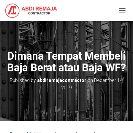
T
O
G
G
L
E
N
Dimana Tempat Membeli
A
V
Baja Berat atau Baja WF?
I
G
A
Published by
abdiremajacontractor
on
December 14,
T
2019
I
O
N