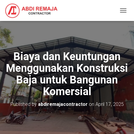
T
O
G
G
L
E
N
Biaya dan Keuntungan
A
V
Menggunakan Konstruksi
I
G
Baja untuk Bangunan
A
T
Komersial
I
O
N
Published by
abdiremajacontractor
on
April 17, 2025