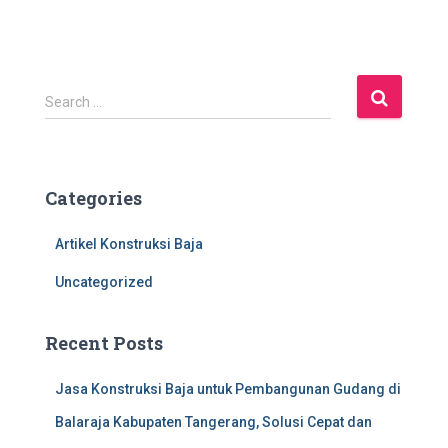
S
Search …
e
a
r
c
Categories
h
f
Artikel Konstruksi Baja
o
r
Uncategorized
:
Recent Posts
Jasa Konstruksi Baja untuk Pembangunan Gudang di
Balaraja Kabupaten Tangerang, Solusi Cepat dan