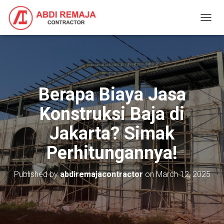
T
O
G
G
L
E
N
Berapa Biaya Jasa
A
V
Konstruksi Baja di
I
G
Jakarta? Simak
A
T
Perhitungannya!
I
O
N
Published by
abdiremajacontractor
on
March 12, 2025