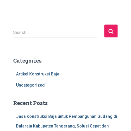
S
Search …
e
a
r
c
Categories
h
f
Artikel Konstruksi Baja
o
r
Uncategorized
:
Recent Posts
Jasa Konstruksi Baja untuk Pembangunan Gudang di
Balaraja Kabupaten Tangerang, Solusi Cepat dan