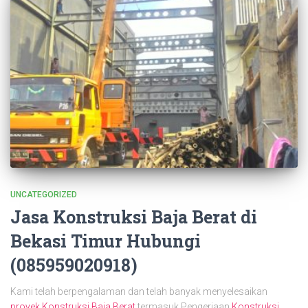
UNCATEGORIZED
Jasa Konstruksi Baja Berat di
Bekasi Timur Hubungi
(085959020918)
Kami telah berpengalaman dan telah banyak menyelesaikan
proyek Konstruksi Baja Berat
termasuk Pengerjaan
Konstruksi