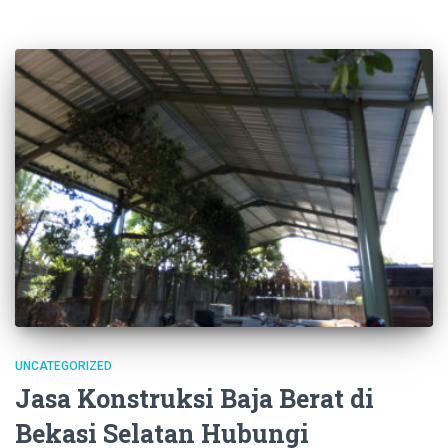
UNCATEGORIZED
Jasa Konstruksi Baja Berat di
Bekasi Selatan Hubungi