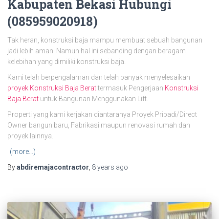
Kabupaten Bekasi Hubungi
(085959020918)
Tak heran, konstruksi baja mampu membuat sebuah bangunan
jadi lebih aman. Namun hal ini sebanding dengan beragam
kelebihan yang dimiliki konstruksi baja.
Kami telah berpengalaman dan telah banyak menyelesaikan
proyek Konstruksi Baja Berat
termasuk Pengerjaan
Konstruksi
Baja Berat
untuk Bangunan Menggunakan Lift.
Properti yang kami kerjakan diantaranya Proyek Pribadi/Direct
Owner bangun baru, Fabrikasi maupun renovasi rumah dan
proyek lainnya.
(more…)
By
abdiremajacontractor
,
8 years
ago