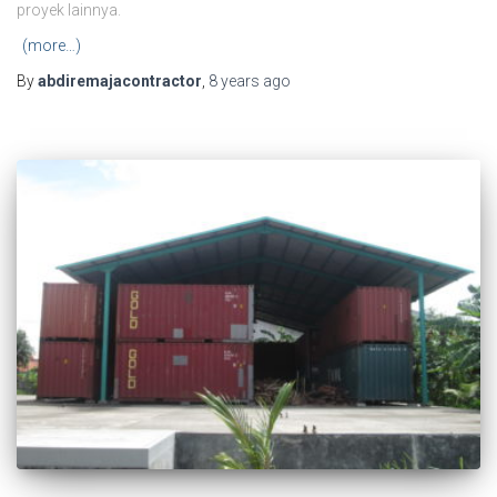
proyek lainnya.
(more…)
By
abdiremajacontractor
,
8 years
ago