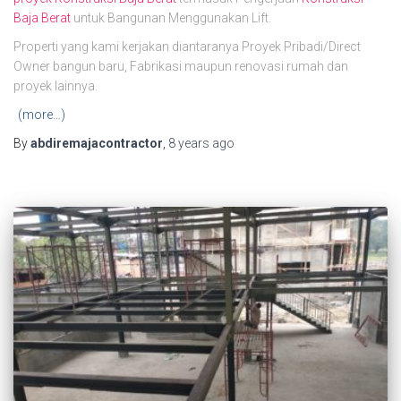
Baja Berat
untuk Bangunan Menggunakan Lift.
Properti yang kami kerjakan diantaranya Proyek Pribadi/Direct
Owner bangun baru, Fabrikasi maupun renovasi rumah dan
proyek lainnya.
(more…)
By
abdiremajacontractor
,
8 years
ago