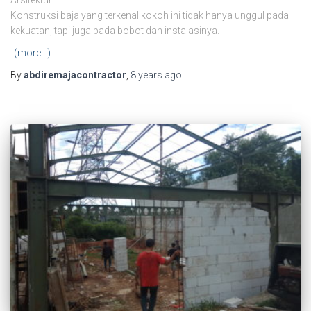
Konstruksi baja yang terkenal kokoh ini tidak hanya unggul pada
kekuatan, tapi juga pada bobot dan instalasinya.
(more…)
By
abdiremajacontractor
,
8 years
ago