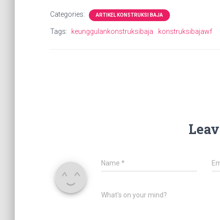
Categories:
ARTIKEL KONSTRUKSI BAJA
Tags:
keunggulankonstruksibaja
konstruksibajawf
Leav
Name
*
Em
What's on your mind?