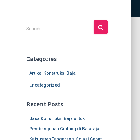
S
Search …
e
a
r
c
Categories
h
f
Artikel Konstruksi Baja
o
r
Uncategorized
:
Recent Posts
Jasa Konstruksi Baja untuk
Pembangunan Gudang di Balaraja
Kabupaten Tangerang, Solusi Cepat