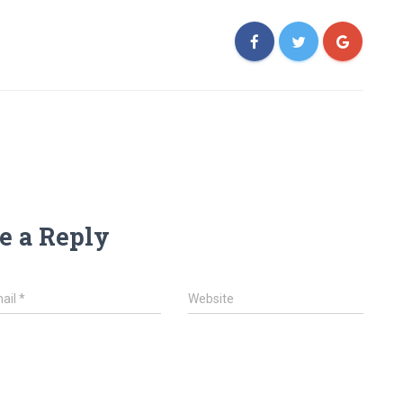
e a Reply
ail
*
Website