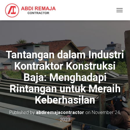
T
O
G
G
L
E
N
Tantangan dalam Industri
A
V
Kontraktor Konstruksi
I
G
Baja: Menghadapi
A
T
Rintangan untuk Meraih
I
O
Keberhasilan
N
Published by
abdiremajacontractor
on
November 24,
2023