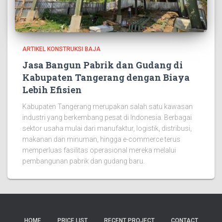
ARTIKEL KONSTRUKSI BAJA
Jasa Bangun Pabrik dan Gudang di
Kabupaten Tangerang dengan Biaya
Lebih Efisien
Kabupaten Tangerang merupakan salah satu kawasan
industri yang berkembang pesat di Indonesia. Berbagai
sektor usaha mulai dari manufaktur, logistik, distribusi,
makanan dan minuman, hingga e-commerce terus
memperluas fasilitas operasional mereka melalui
pembangunan pabrik dan gudang baru.
HOME
PRICE LIST
RECENT PROJECT
CONTACT