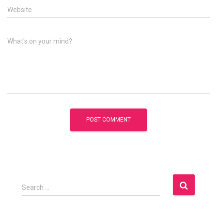
Website
What's on your mind?
S
Search …
e
a
r