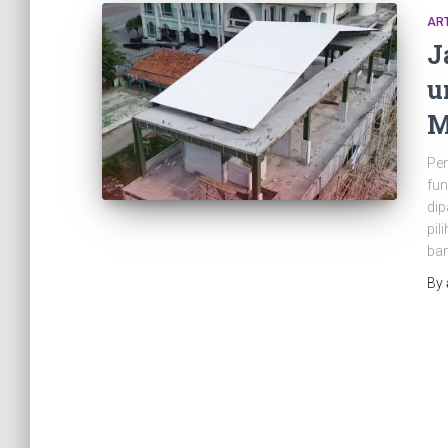
ART
J
u
M
Pem
fun
dip
pil
ban
By