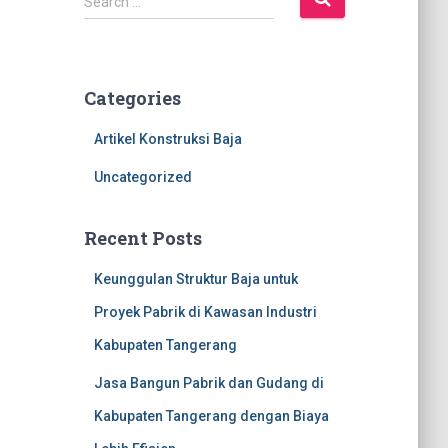
Search …
e
a
r
c
Categories
h
f
Artikel Konstruksi Baja
o
r
Uncategorized
:
Recent Posts
Keunggulan Struktur Baja untuk
Proyek Pabrik di Kawasan Industri
Kabupaten Tangerang
Jasa Bangun Pabrik dan Gudang di
Kabupaten Tangerang dengan Biaya