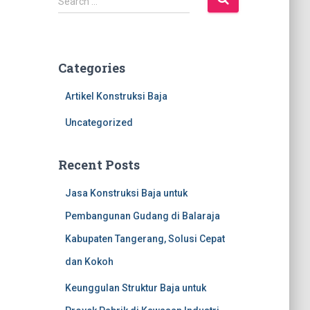
Search …
e
a
r
c
Categories
h
f
Artikel Konstruksi Baja
o
r
Uncategorized
:
Recent Posts
Jasa Konstruksi Baja untuk
Pembangunan Gudang di Balaraja
Kabupaten Tangerang, Solusi Cepat
dan Kokoh
Keunggulan Struktur Baja untuk