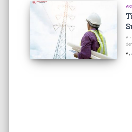
ART
T
S
Ber
den
By