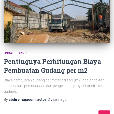
UNCATEGORIZED
Pentingnya Perhitungan Biaya
Pembuatan Gudang per m2
Biaya pembuatan gudang per meter persegi (m2) adalah faktor
kunci dalam perencanaan dan pengelolaan proyek konstruksi
gudang.
By
abdiremajacontractor
,
3 years
ago