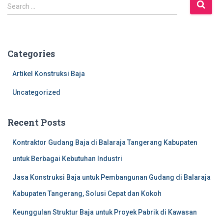
S
Search …
e
a
r
c
Categories
h
f
Artikel Konstruksi Baja
o
r
Uncategorized
:
Recent Posts
Kontraktor Gudang Baja di Balaraja Tangerang Kabupaten
untuk Berbagai Kebutuhan Industri
Jasa Konstruksi Baja untuk Pembangunan Gudang di Balaraja
Kabupaten Tangerang, Solusi Cepat dan Kokoh
Keunggulan Struktur Baja untuk Proyek Pabrik di Kawasan