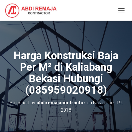
T
O
G
G
L
E
N
Harga Konstruksi Baja
A
V
Per M² di Kaliabang
I
G
Bekasi Hubungi
A
T
(085959020918)
I
O
N
Published by
abdiremajacontractor
on
November 19,
2018