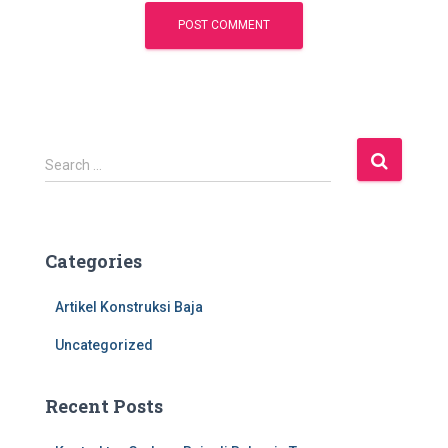
S
Search …
e
a
r
c
Categories
h
f
Artikel Konstruksi Baja
o
r
Uncategorized
:
Recent Posts